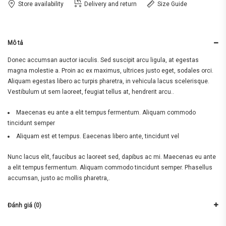
Store availability
Delivery and return
Size Guide
Mô tả
Donec accumsan auctor iaculis. Sed suscipit arcu ligula, at egestas
magna molestie a. Proin ac ex maximus, ultrices justo eget, sodales orci.
Aliquam egestas libero ac turpis pharetra, in vehicula lacus scelerisque.
Vestibulum ut sem laoreet, feugiat tellus at, hendrerit arcu..
Maecenas eu ante a elit tempus fermentum. Aliquam commodo
tincidunt semper
Aliquam est et tempus. Eaecenas libero ante, tincidunt vel
Nunc lacus elit, faucibus ac laoreet sed, dapibus ac mi. Maecenas eu ante
a elit tempus fermentum. Aliquam commodo tincidunt semper. Phasellus
accumsan, justo ac mollis pharetra,.
Đánh giá (0)