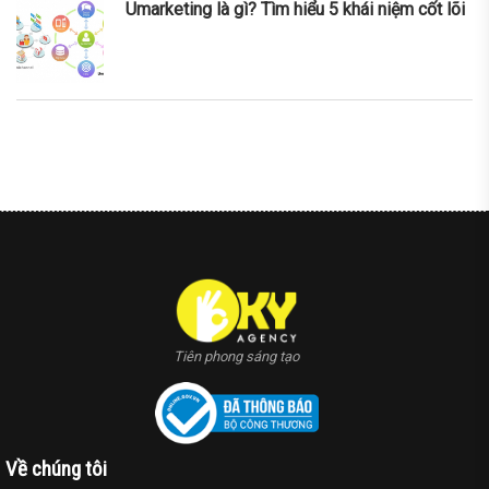
Umarketing là gì? Tìm hiểu 5 khái niệm cốt lõi
nner
la-
ioweb.com
Tiên phong sáng tạo
Về chúng tôi