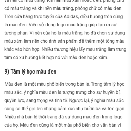
và nền có màu trắng. Khi nền màu xám hoặc đen, phông chữ
có màu trắng và khi nền màu trắng, phông chữ có màu đen.
Trên cửa hàng trực tuyến của Adidas, điều hướng trên cùng
là màu đen. Việc sử dụng logo màu trắng giúp tạo ra sự
tương phản. Vì nền của họ là màu trắng, họ đã chọn sử dụng
màu xám làm nền cho ảnh sản phẩm để thêm một tông màu
khác vào hỗn hợp. Nhiều thương hiệu lấy màu trắng làm trung
tâm có xu hướng kết hợp nó với màu đen hoặc xám.
9) Tâm lý học màu đen
Màu đen là một màu phổ biến trong bán lẻ. Trong tâm lý học
màu sắc, ý nghĩa màu đen là tượng trưng cho sự huyền bí,
quyền lực, sang trọng và tinh tế. Ngược lại, ý nghĩa màu sắc
cũng có thể gợi lên những cảm xúc như buồn bã và tức giận.
Nhiều nhà bán lẻ thời trang đã sử dụng màu đen trong logo
của họ. Màu đen cũng là một màu phổ biến cho văn bản vì