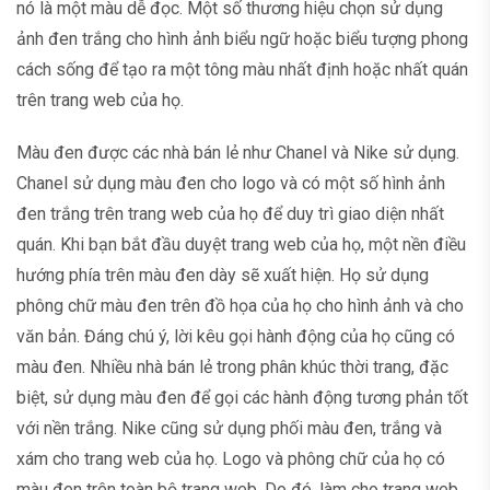
nó là một màu dễ đọc. Một số thương hiệu chọn sử dụng
ảnh đen trắng cho hình ảnh biểu ngữ hoặc biểu tượng phong
cách sống để tạo ra một tông màu nhất định hoặc nhất quán
trên trang web của họ.
Màu đen được các nhà bán lẻ như Chanel và Nike sử dụng.
Chanel sử dụng màu đen cho logo và có một số hình ảnh
đen trắng trên trang web của họ để duy trì giao diện nhất
quán. Khi bạn bắt đầu duyệt trang web của họ, một nền điều
hướng phía trên màu đen dày sẽ xuất hiện. Họ sử dụng
phông chữ màu đen trên đồ họa của họ cho hình ảnh và cho
văn bản. Đáng chú ý, lời kêu gọi hành động của họ cũng có
màu đen. Nhiều nhà bán lẻ trong phân khúc thời trang, đặc
biệt, sử dụng màu đen để gọi các hành động tương phản tốt
với nền trắng. Nike cũng sử dụng phối màu đen, trắng và
xám cho trang web của họ. Logo và phông chữ của họ có
màu đen trên toàn bộ trang web. Do đó, làm cho trang web