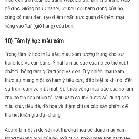
dễ đọc. Giống như Chanel, lời kêu gọi hành động của họ
cũng có màu đen, tạo điểm nhấn trực quan để thêm mặt
hàng vào ‘túi’ (giỏ hàng) của bạn.
10) Tâm lý học màu xám
Trong tâm lý học màu sắc, màu xám tượng trưng cho sự
trung lập và cân bằng. Ý nghĩa màu sắc của nó có thể xuất
phát từ bóng râm giữa trắng và đen. Tuy nhiên, màu xám
thực sự mang một số hàm ý tiêu cực, đặc biệt là khi nói đến
sự trầm cảm và mất mát. Sự thiếu vắng màu sắc của nó làm
cho nó trở nên buồn tẻ. Màu xám có thể được sử dụng cho
màu chữ, tiêu đề, đồ họa và thậm chí cả các sản phẩm để
thu hút khán giả đại chúng.
Apple là một ví dụ về một thương hiệu sử dụng màu xám
trong thương hiệu của họ. Rốt cuộc, nhiều máy tính xách tay