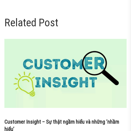
nner
la-
Related Post
ioweb.com
Customer Insight – Sự thật ngầm hiểu và những ‘nhầm
hiểu’