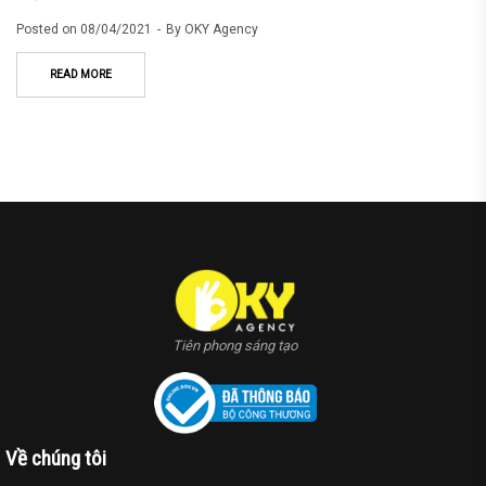
Posted on
08/04/2021
By
OKY Agency
READ MORE
Tiên phong sáng tạo
Về chúng tôi