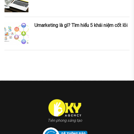
Umarketing là gì? Tìm hiểu 5 khái niệm cốt lõi
nner
la-
ioweb.com
Tiên phong sáng tạo