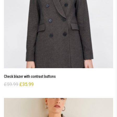
Check blazer with contrast buttons
£
59.99
£
35.99