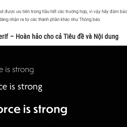
sẽ được ưu tiên trong hầu hết các trường hợp, vì vậy hãy đảm bả
ễ dàng nhận ra từ các thành phần khác như Thông báo.
erif – Hoàn hảo cho cả Tiêu đề và Nội dung