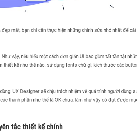
à đẹp mắt, bạn chỉ cần thực hiện những chỉnh sửa nhỏ nhất để cải 
g. Như vậy, nếu hiểu một cách đơn giản UI bao gồm tất tần tật nhữ
 thiết kế như thế nào, sử dụng fonts chữ gì, kích thước các butto
 dùng. UX Designer sẽ chịu trách nhiệm về quá trình người dùng s
 các thành phần như thế là OK chưa, làm như vậy có đạt được mụ
ên tắc thiết kế chính