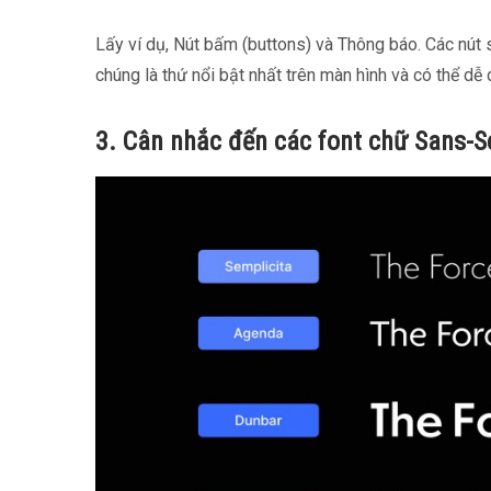
Lấy ví dụ, Nút bấm (buttons) và Thông báo. Các nút 
chúng là thứ nổi bật nhất trên màn hình và có thể d
3. Cân nhắc đến các font chữ Sans-S