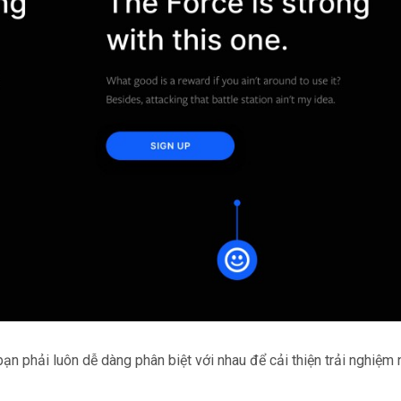
bạn phải luôn dễ dàng phân biệt với nhau để cải thiện trải nghiệm