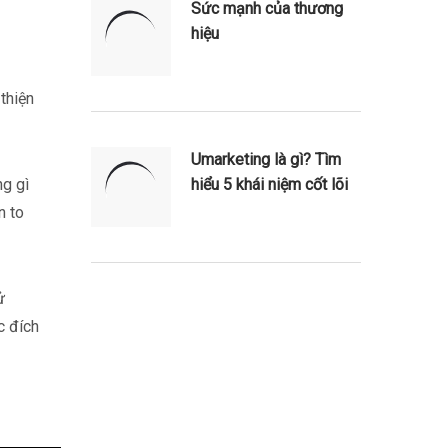
Sức mạnh của thương
hiệu
thiện
Umarketing là gì? Tìm
ng gì
hiểu 5 khái niệm cốt lõi
n to
ử
Ad
c đích
Banner
info@la-
studioweb.com