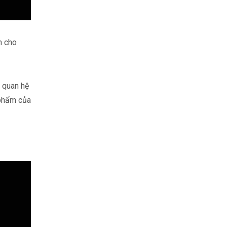
n cho
i quan hệ
 phẩm của