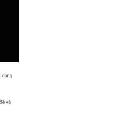
i dùng
đề và