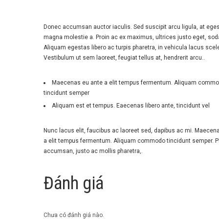
Donec accumsan auctor iaculis. Sed suscipit arcu ligula, at ege
magna molestie a. Proin ac ex maximus, ultrices justo eget, soda
Aliquam egestas libero ac turpis pharetra, in vehicula lacus scel
Vestibulum ut sem laoreet, feugiat tellus at, hendrerit arcu..
Maecenas eu ante a elit tempus fermentum. Aliquam comm
tincidunt semper
Aliquam est et tempus. Eaecenas libero ante, tincidunt vel
Nunc lacus elit, faucibus ac laoreet sed, dapibus ac mi. Maecen
a elit tempus fermentum. Aliquam commodo tincidunt semper. P
accumsan, justo ac mollis pharetra,.
Đánh giá
Chưa có đánh giá nào.