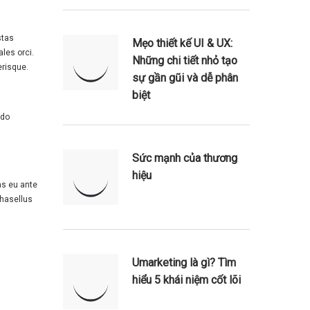
stas
Mẹo thiết kế UI & UX:
les orci.
Những chi tiết nhỏ tạo
erisque.
sự gần gũi và dễ phân
biệt
odo
Sức mạnh của thương
hiệu
as eu ante
hasellus
Umarketing là gì? Tìm
hiểu 5 khái niệm cốt lõi