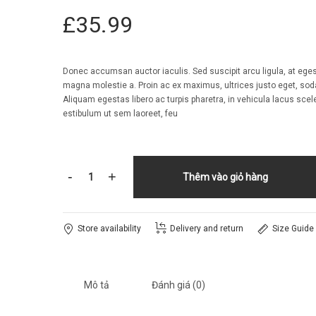
£
35.99
Donec accumsan auctor iaculis. Sed suscipit arcu ligula, at ege
magna molestie a. Proin ac ex maximus, ultrices justo eget, soda
Aliquam egestas libero ac turpis pharetra, in vehicula lacus scel
estibulum ut sem laoreet, feu
-
+
Thêm vào giỏ hàng
Store availability
Delivery and return
Size Guide
Mô tả
Đánh giá (0)