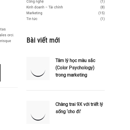
Công nghệ
(1)
Kinh doanh – Tài chính
(8)
Marketing
(15)
Tin tức
(1)
stas
les orci.
Bài viết mới
erisque
Tâm lý học màu sắc
(Color Psychology)
trong marketing
Chàng trai 9X với triết lý
sống ‘cho đi’