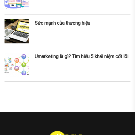
Sức mạnh của thương hiệu
Umarketing là gì? Tìm hiểu 5 khái niệm cốt lõi
nner
la-
ioweb.com