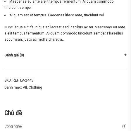
Maecenas eu ante a elit tempus fermentum. Aliquam commodo
tincidunt semper
Aliquam est et tempus. Eaecenas libero ante, tincidunt vel
Nunc lacus elit, faucibus ac laoreet sed, dapibus ac mi. Maecenas eu ante
a elit tempus fermentum. Aliquam commodo tincidunt semper. Phasellus
accumsan, justo ac mollis pharetra,.
Đánh giá (0)
SKU:
REF. LA-2445
Danh mục:
All
,
Clothing
Chủ đề
Công nghệ
(1)