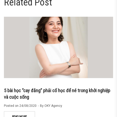
Related Post
ioweb.com
5 bài học “cay đắng” phải cố học để né trong khởi nghiệp
và cuộc sống
Posted on
24/08/2020
By
OKY Agency
READ MORE