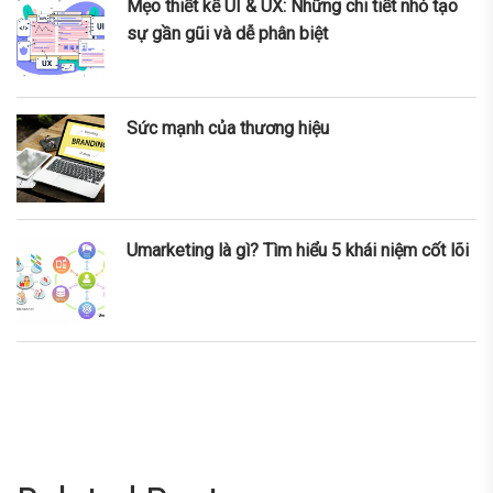
Mẹo thiết kế UI & UX: Những chi tiết nhỏ tạo
sự gần gũi và dễ phân biệt
Sức mạnh của thương hiệu
Umarketing là gì? Tìm hiểu 5 khái niệm cốt lõi
nner
la-