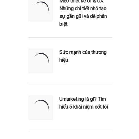
Mẹo thiết kế UI & UX:
Những chi tiết nhỏ tạo
sự gần gũi và dễ phân
biệt
Sức mạnh của thương
hiệu
Umarketing là gì? Tìm
hiểu 5 khái niệm cốt lõi