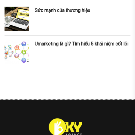
Sức mạnh của thương hiệu
Umarketing là gì? Tìm hiểu 5 khái niệm cốt lõi
nner
la-
ioweb.com