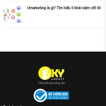
Umarketing là gì? Tìm hiểu 5 khái niệm cốt lõi
nner
la-
ioweb.com
Tiên phong sáng tạo