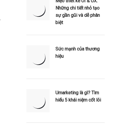
Mẹo thiết kế UI & UX:
Những chi tiết nhỏ tạo
sự gần gũi và dễ phân
y
biệt
Sức mạnh của thương
hiệu
Umarketing là gì? Tìm
hiểu 5 khái niệm cốt lõi