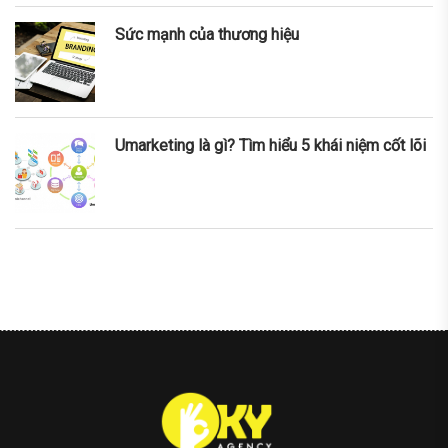
Sức mạnh của thương hiệu
Umarketing là gì? Tìm hiểu 5 khái niệm cốt lõi
nner
la-
ioweb.com