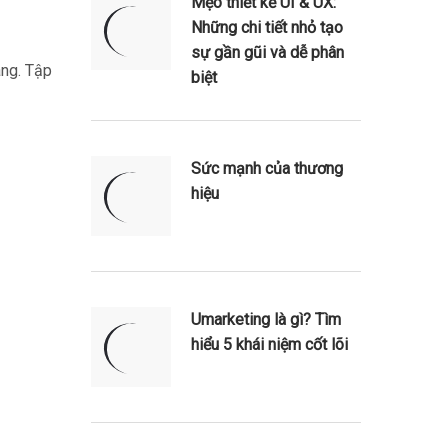
Mẹo thiết kế UI & UX:
Những chi tiết nhỏ tạo
sự gần gũi và dễ phân
àng. Tập
biệt
Sức mạnh của thương
hiệu
Umarketing là gì? Tìm
hiểu 5 khái niệm cốt lõi