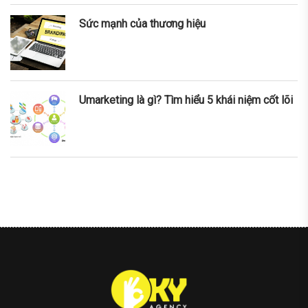
Sức mạnh của thương hiệu
Umarketing là gì? Tìm hiểu 5 khái niệm cốt lõi
nner
la-
ioweb.com