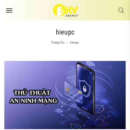
hieupc
Trang chủ
hieupc
>