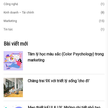
Công nghệ
(1)
Kinh doanh – Tài chính
(8)
Marketing
(15)
Tin tức
(1)
Bài viết mới
Tâm lý học màu sắc (Color Psychology) trong
marketing
Chàng trai 9X với triết lý sống ‘cho đi’
Mẹo thiết kế UI & UX: Những chi tiết nhỏ tạo