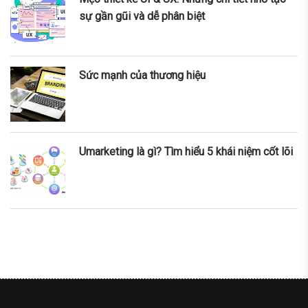
sự gần gũi và dễ phân biệt
Sức mạnh của thương hiệu
Umarketing là gì? Tìm hiểu 5 khái niệm cốt lõi
nner
la-
ioweb.com