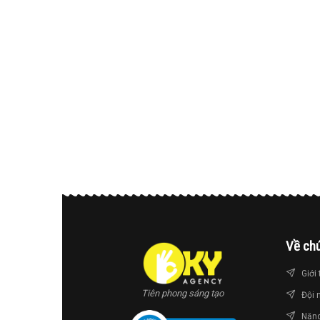
Về chú
Giới 
Tiên phong sáng tạo
Đội 
Năng