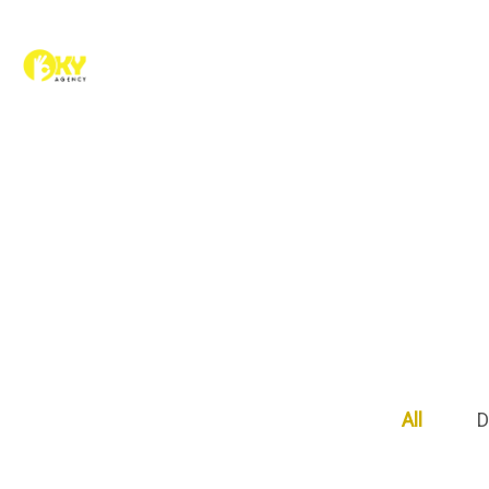
All
D