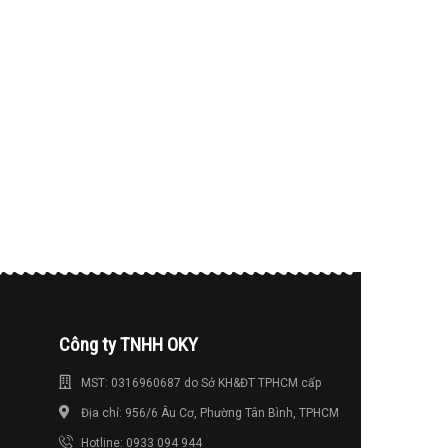
Công ty TNHH OKY
MST: 0316960687 do Sở KH&ĐT TPHCM cấp
Địa chỉ: 956/6 Âu Cơ, Phường Tân Bình, TPHCM
Hotline: 0933 094 944